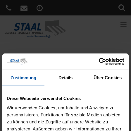
Sie sind hier:
Home
»
News
»
Urlaub Daheim – Lassen Sie sich
im WAREMA Podcast inspirieren
Veröffentlicht
9. Juni 2021
Zustimmung
Details
Über Cookies
am
Urlaub Daheim – Lassen Sie sich im
WAREMA Podcast inspirieren
Diese Webseite verwendet Cookies
Das Leben draußen wird als Ausgleich immer wichtiger und
Garten, Terrasse oder Balkon gewinnen als Freiraum an
Wir verwenden Cookies, um Inhalte und Anzeigen zu
Bedeutung. Wer seine Freiflächen möglichst saisonunabhängig
personalisieren, Funktionen für soziale Medien anbieten
genießen möchte, benötigt dafür den passenden Sonnen- und
zu können und die Zugriffe auf unsere Website zu
Wetterschutz. Sie wünschen sich eine eigene kleine Urlaubsoase
analysieren. Außerdem geben wir Informationen zu Ihrer