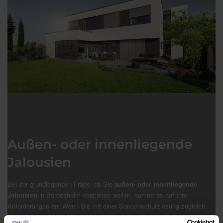
Außen- oder innenliegende
Jalousien
Bei der grundlegenden Frage, ob Sie
außen- oder innenliegende
Jalousien
in Bordesholm vorziehen wollen, kommt es auf Ihre
Anforderungen an. Wenn Sie mit einer Sonnenschutzlösung zugleich
eine effektive Wärmedämmung wünschen, empfehlen wir Ihnen eine