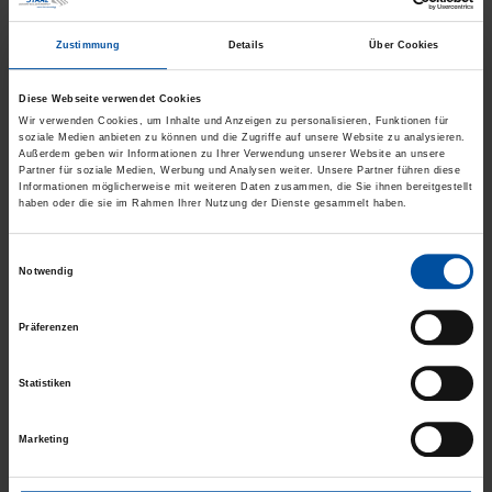
Fenster-System-Außenjalousie
. Diese Variante
verhindert
Wärmebrücken
und
reduziert
Ihren Verbrauch an
Wärmeenergie
.
Zustimmung
Details
Über Cookies
Sämtliche Varianten an Außenjalousien garantieren Ihnen einen
besonders
effektiven Sonnenschutz
. Innenliegende Jalousien in
Diese Webseite verwendet Cookies
Bordesholm zeichnen sich dagegen durch
niedrige
Wir verwenden Cookies, um Inhalte und Anzeigen zu personalisieren, Funktionen für
Anschaffungskosten
aus. Zudem
verschmutzen
sie
nicht
so stark
soziale Medien anbieten zu können und die Zugriffe auf unsere Website zu analysieren.
wie Außenjalousien.
Außerdem geben wir Informationen zu Ihrer Verwendung unserer Website an unsere
Partner für soziale Medien, Werbung und Analysen weiter. Unsere Partner führen diese
Informationen möglicherweise mit weiteren Daten zusammen, die Sie ihnen bereitgestellt
haben oder die sie im Rahmen Ihrer Nutzung der Dienste gesammelt haben.
Vielfältige Jalousien in Markenqualität
Einwilligungsauswahl
zur Auswahl
Notwendig
Als etablierter Anbieter für Jalousien in Bordesholm arbeiten wir
Präferenzen
mit führenden Herstellern zusammen. Dazu zählt der
überregional anerkannte Produzent
Warema
, der seine Jalousien
in Deutschland fertigt. Kunden profitieren bei uns von einer
Statistiken
riesigen Produktvielfalt
und vielen individuellen
Gestaltungsoptionen: Für jeden Anspruch erhalten Sie die
Marketing
perfekte Lösung für Fenster, Dachfenster, Glastüren und
Glasflächen!