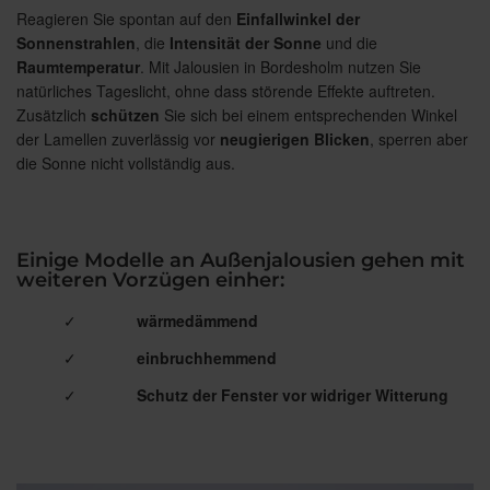
Reagieren Sie spontan auf den
Einfallwinkel der
Sonnenstrahlen
, die
Intensität der Sonne
und die
Raumtemperatur
. Mit Jalousien in Bordesholm nutzen Sie
natürliches Tageslicht, ohne dass störende Effekte auftreten.
Zusätzlich
schützen
Sie sich bei einem entsprechenden Winkel
der Lamellen zuverlässig vor
neugierigen Blicken
, sperren aber
die Sonne nicht vollständig aus.
Einige Modelle an Außenjalousien gehen mit
weiteren Vorzügen einher:
✓
wärmedämmend
✓
einbruchhemmend
✓
Schutz der Fenster vor widriger Witterung